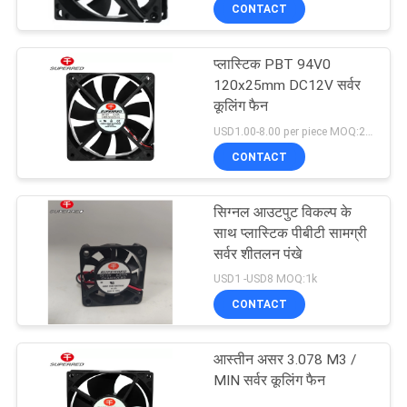
CONTACT
कारखाना
भ्रमण
प्लास्टिक PBT 94V0
120x25mm DC12V सर्वर
गुणवत्ता
कूलिंग फैन
USD1.00-8.00 per piece MOQ:2000 पीसी
नियंत्रण
CONTACT
संपर्क
सिग्नल आउटपुट विकल्प के
करें
साथ प्लास्टिक पीबीटी सामग्री
सर्वर शीतलन पंखे
USD1 -USD8 MOQ:1k
समाचार
CONTACT
एक
आस्तीन असर 3.078 M3 /
उद्धरण
MIN सर्वर कूलिंग फैन