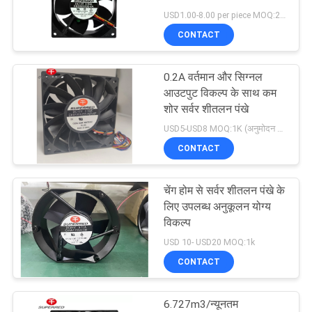
की
USD1.00-8.00 per piece MOQ:2000 पीसी
विनती
CONTACT
करे
0.2A वर्तमान और सिग्नल
आउटपुट विकल्प के साथ कम
साइटमैप
शोर सर्वर शीतलन पंखे
USD5-USD8 MOQ:1K (अनुमोदन के लिए निःशुल्क नमूना प्रदान कर सकता है)
PRIVACY
CONTACT
POLICY
चेंग होम से सर्वर शीतलन पंखे के
लिए उपलब्ध अनुकूलन योग्य
विकल्प
USD 10- USD20 MOQ:1k
CONTACT
6.727m3/न्यूनतम