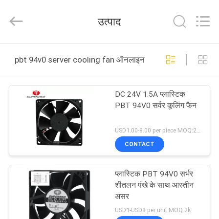
Cheng
Home
Electronics
उत्पाद
Co.,Ltd.
All
Rights
Reserved.
घर
pbt 94v0 server cooling fan ऑनलाइन निर्माण
उत्पादों
DC 24V 1.5A प्लास्टिक
PBT 94V0 सर्वर कूलिंग फैन
वीआर
दिखाएँ
USD1.00-8.00 per piece MOQ:2000 पीसी
CONTACT
हमारे
प्लास्टिक PBT 94V0 सर्भर
बारे
शीतलन पंखे के साथ आस्तीन
में
असर
USD1-USD8 per unit MOQ:2k