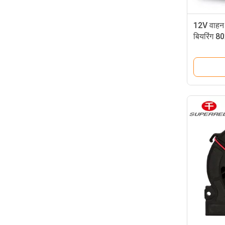
12V वाहन क
बियरिंग 8