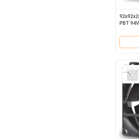
92x92x20 
PBT 94V0
लीड वायर