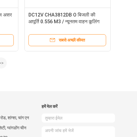
ॉल असर
DC12V CHA3812DB O बिजली की
आपूर्ति 0.556 M3 / न्यूनतम वाहन कूलिंग
फैन
सबसे अच्छी कीमत
>>
हमें मेल करें
ड, शांग्शा, चांग एन
टी, ग्वांगडोंग चीन