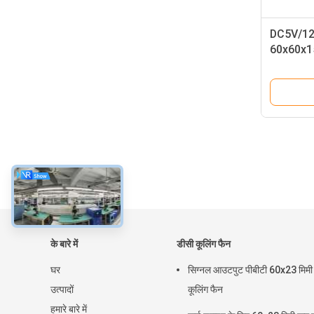
DC5V/12
60x60x1
प्रशंसक
के बारे में
डीसी कूलिंग फैन
घर
सिग्नल आउटपुट पीबीटी 60x23 मिमी
उत्पादों
कूलिंग फैन
हमारे बारे में