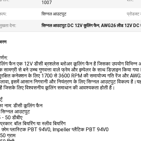
1007
कल्प:
सिग्नल आउटपुट
प्रोडक्ट
मुखता देना:
सिग्नल आउटपुट DC 12V कूलिंग फैन
,
AWG26 लीड 12V DC कू
िवरण
र्णन:
ूलिंग फैन एक 12V डीसी ब्रशलेस ब्लोअर कूलिंग फैन है जिसका उपयोग विभिन्न
िक सामग्री से बने उच्च गुणवत्ता वाले फ्रेम और इम्पेलर के साथ डिज़ाइन किया ग
ं सुरक्षित कनेक्शन के लिए 1700 से 3600 RPM की समायोज्य गति रेंज और AWG26
लावा, इसमें आसान निगरानी और नियंत्रण के लिए सिग्नल आउटपुट विकल्प है।यह 
 है जिसके लिए विश्वसनीय कूलिंग समाधान की आवश्यकता होती है।
ँ:
का नाम: डीसी कूलिंग फैन
: सिग्नल आउटपुट
5 - 50 डीबीए
 प्रकार: बॉल बियरिंग या स्लीव बियरिंग
ी: फ़्रेम प्लास्टिक PBT 94V0, lmpeller प्लैटिक PBT 94V0
50 ग्राम