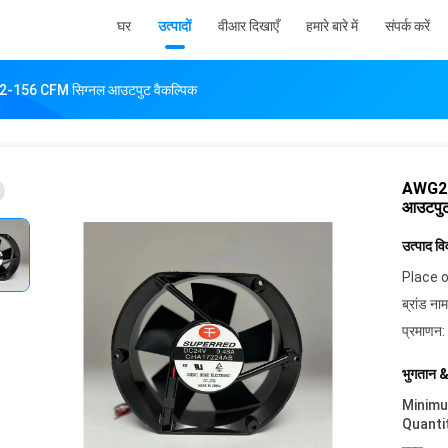
घर
उत्पादों
वीआर दिखाएँ
हमारे बारे में
संपर्क करें
2-156 CFM सिग्नल आउटपुट वैकल्पिक
AWG26 
आउटपुट
उत्पाद व
Place o
ब्रांड नाम
प्रमाणन:
भुगतान &
Minim
Quanti