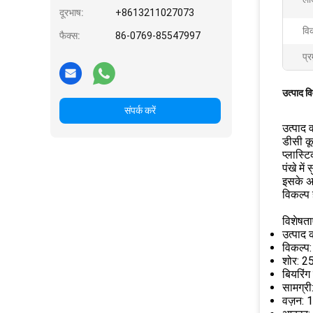
दूरभाष:
+8613211027073
वि
फैक्स:
86-0769-85547997
प्र
उत्पाद व
संपर्क करें
उत्पाद व
डीसी क
प्लास्ट
पंखे मे
इसके अ
विकल्प
विशेषताए
उत्पाद 
विकल्प
शोर: 2
बियरिंग
सामग्र
वज़न: 1