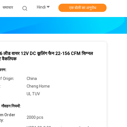
Hindi
समाचार
एक बोली का अनुरोध
लीड वायर 12V DC कूलिंग फैन 22-156 CFM सिग्नल
 वैकल्पिक
िवरण:
f Origin:
China
:
Cheng Home
UL TUV
 नौवहन नियमों:
um Order
2000 pcs
ty: