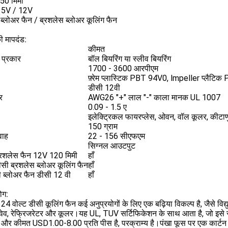
50 मिमी
ज: 5V / 12V
 ब्लोअर फैन / ब्रशलेस ब्लोअर कूलिंग फैन
 मापदंड:
कीमत
े प्रकार
बॉल बियरिंग या स्लीव बियरिंग
1700 - 3600 आरपीएम
फ़्रेम प्लास्टिक PBT 94V0, lmpeller प्लैटि
डीसी 12वी
र
AWG26 "+" लाल "-" काला मानक UL 1007
0.09 - 1.5 ए
इलेक्ट्रिकल फायरप्लेस, ओवन, वॉल कूलर, कीटाणुरह
150 ग्राम
वाह
22 - 156 सीएफएम
सिग्नल आउटपुट
्रशलेस फैन 12V 120 मिमी
हाँ
सी ब्रशलेस ब्लोअर कूलिंग फैन
हाँ
ी ब्लोअर फैन डीसी 12 वी
हाँ
ोग:
म 24 वोल्ट डीसी कूलिंग फैन कई अनुप्रयोगों के लिए एक बढ़िया विकल्प है, जैसे विद
वेव, रेफ्रिजरेटर और कूलर।यह UL, TUV सर्टिफिकेशन के साथ आता है, जो इसे स
, और कीमत USD1.00-8.00 प्रति पीस है, परक्राम्य है।पंखा फूस पर एक कार्टन म