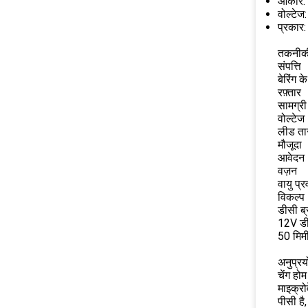
आकार: 
वोल्टे
प्रकार:
तकनीकी
संपत्ति
बेरिंग क
रफ़्तार
सामग्री
वोल्टेज
लीड ता
मौजूदा
आवेदन
वज़न
वायु प्र
विकल्प
डीसी ब
12V डी
50 मिम
अनुप्रय
चेंग हो
माइक्रो
पीसी है