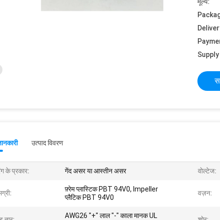
मूल्य:
Packag
Deliver
Payme
Supply 
स
जानकारी
उत्पाद विवरण
िंग के प्रकार:
गेंद असर या आस्तीन असर
वोल्टेज:
फ़्रेम प्लास्टिक PBT 94V0, lmpeller
ग्री:
वज़न:
प्लैटिक PBT 94V0
AWG26 "+" लाल "-" काला मानक UL
ड तार:
शोर: