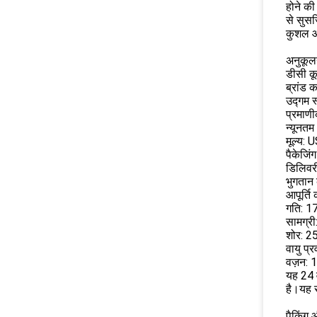
होने की
से सुस
कुशल औ
अनुकूल
डीसी कू
ब्रांड क
उद्गम स
प्रमाण
न्यूनतम
मूल्य:
पैकेजिंग
डिलिवर
भुगतान क
आपूर्ति
गति: 1
सामग्र
शोर: 2
वायु प
वज़न: 1
यह 24 व
है।यह स
पैकिंग 