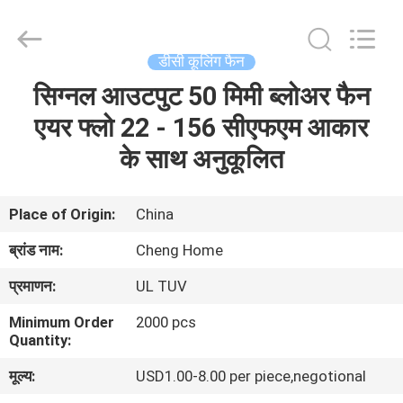
Cheng
Home
Electronics
Co.,Ltd.
All
डीसी कूलिंग फैन
Rights
Reserved.
सिग्नल आउटपुट 50 मिमी ब्लोअर फैन
घर
एयर फ्लो 22 - 156 सीएफएम आकार
उत्पादों
के साथ अनुकूलित
वीआर
Place of Origin:
China
दिखाएँ
ब्रांड नाम:
Cheng Home
प्रमाणन:
UL TUV
हमारे
Minimum Order
2000 pcs
बारे
Quantity:
में
मूल्य:
USD1.00-8.00 per piece,negotional