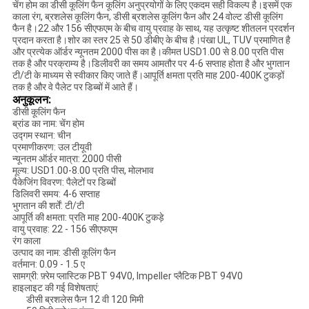
चेंग होम का डीसी कूलिंग फैन कूलिंग अनुप्रयोगों के लिए एकदम सही विकल्प है।इसमें एक
काला रंग, ब्रशलेस कूलिंग फैन, डीसी ब्रशलेस कूलिंग फैन और 24 वोल्ट डीसी कूलिंग
फैन है।22 और 156 सीएफएम के बीच वायु प्रवाह के साथ, यह उत्कृष्ट शीतलन प्रदर्शन
प्रदान करता है।शोर का स्तर 25 से 50 डीबीए के बीच है।पंखा UL, TUV प्रमाणित है
और प्रत्येक ऑर्डर न्यूनतम 2000 पीस का है।कीमत USD1.00 से 8.00 प्रति पीस
तक है और परक्राम्य है।डिलीवरी का समय आमतौर पर 4-6 सप्ताह होता है और भुगतान
टी/टी के माध्यम से स्वीकार किए जाते हैं।आपूर्ति क्षमता प्रति माह 200-400K टुकड़ों
तक है और वे पैलेट पर डिब्बों में आते हैं।
अनुकूलन:
डीसी कूलिंग फैन
ब्रांड का नाम: चेंग होम
उद्गम स्थान: चीन
प्रमाणीकरण: उल टीयूवी
न्यूनतम ऑर्डर मात्रा: 2000 पीसी
मूल्य: USD1.00-8.00 प्रति पीस, मोलभाव
पैकेजिंग विवरण: पैलेटों पर डिब्बों
डिलिवरी समय: 4-6 सप्ताह
भुगतान की शर्तें: टी/टी
आपूर्ति की क्षमता: प्रति माह 200-400K टुकड़े
वायु प्रवाह: 22 - 156 सीएफएम
रंग काला
उत्पाद का नाम: डीसी कूलिंग फैन
वर्तमान: 0.09 - 1.5 ए
सामग्री: फ़्रेम प्लास्टिक PBT 94V0, lmpeller प्लैटिक PBT 94V0
हाइलाइट की गई विशेषताएं:
डीसी ब्रशलेस फैन 12 वी 120 मिमी