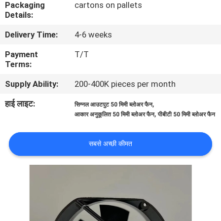
Packaging
cartons on pallets
कारखाना
Details:
भ्रमण
Delivery Time:
4-6 weeks
Payment
T/T
गुणवत्ता
Terms:
नियंत्रण
Supply Ability:
200-400K pieces per month
हाई लाइट:
,
सिग्नल आउटपुट 50 मिमी ब्लोअर फैन
संपर्क
,
आकार अनुकूलित 50 मिमी ब्लोअर फैन
पीबीटी 50 मिमी ब्लोअर फैन
करें
सबसे अच्छी कीमत
समाचार
एक
उद्धरण