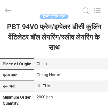
2026
Cheng
Home
Electronics
डीसी कूलिंग फैन
Co.,Ltd.
All
PBT 94V0 फ्रेम/इम्पेलर डीसी कूलिंग
घर
Rights
Reserved.
वेंटिलेटर बॉल लेयरिंग/स्लीव लेयरिंग के
उत्पादों
साथ
वीआर
China
Place of Origin:
दिखाएँ
Cheng Home
ब्रांड नाम:
UL TUV
प्रमाणन:
हमारे
2000 pcs
Minimum Order
बारे
Quantity: