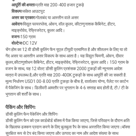
आपूर्ति की क्षमताः
प्रति माह 200-400 हजार टुकड़े
विकल्पः
संकेत आउटपुट
असर का प्रकारः
गोलाबंद या आस्तीन वाले असर
आवेदनः
विद्युत फायरप्लेस, ओवन, वॉल कूलर, कीटाणुनाशक कैबिनेट, हीटर,
माइक्रोवेव, रेफ्रिजरेटर, कूलर आदि।
वजनः
150 ग्राम
वोल्टेजः
DC 12V
चेंग होम का 12 वी डीसी कूलिंग फैन यूएल टीयूवी प्रमाणित है और शीतलन के लिए या तो
गेंद असर या आस्तीन असर विकल्प के साथ आता है। यह विद्युत चिमनी, ओवन, दीवार
कूलर,कीटाणुशोधन कैबिनेट, हीटर, माइक्रोवेव, रेफ्रिजरेटर, कूलर आदि। 150 ग्राम के
वजन के साथ, यह 12 वोल्ट डीसी कूलिंग प्रशंसक 2000 टुकड़ों की न्यूनतम आदेश
मात्रा में उपलब्ध है,और प्रति माह 200-400K टुकड़ों के साथ आपूर्ति की जा सकती है.
मूल्य निर्धारण USD1.00-8.00 प्रति टुकड़ा के बीच है, वार्तालाप योग्य, पैलेट पर कार्टन
में पैकेजिंग के साथ। डिलीवरी आमतौर पर भुगतान के 4-6 सप्ताह बाद होती है, टी / टी के
भुगतान की शर्तों के साथ।
पैकिंग और शिपिंगः
डीसी कूलिंग फैन पैकेजिंग और शिपिंगः
डीसी कूलिंग फैन को एक कार्डबोर्ड बॉक्स में पैक किया जाएगा, जिसे परिवहन के दौरान क्षति
के खिलाफ ढक्कन प्रदान करने के लिए बुलबुला रैप के साथ अस्तरित किया जाएगा।बॉक्स
सुरक्षित रूप से टेप बंद किया जाएगा और उत्पाद का नाम और आदेश संख्या के साथ