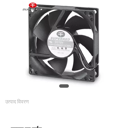
एक
उद्धरण
की
विनती
करे
साइटमैप
उत्पाद विवरण
PRIVACY
POLICY