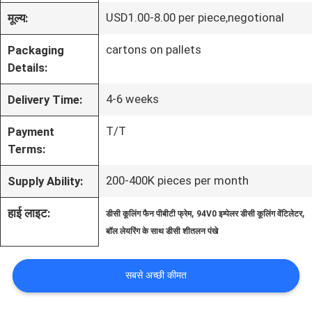
में
USD1.00-8.00 per piece,negotional
मूल्य:
cartons on pallets
Packaging
कारखाना
Details:
भ्रमण
4-6 weeks
Delivery Time:
T/T
Payment
गुणवत्ता
Terms:
नियंत्रण
200-400K pieces per month
Supply Ability:
,
,
हाई लाइट:
संपर्क
डीसी कूलिंग फैन पीबीटी फ्रेम
94V0 इम्पेलर डीसी कूलिंग वेंटिलेटर
बॉल लेयरिंग के साथ डीसी शीतलन पंखे
करें
सबसे अच्छी कीमत
समाचार