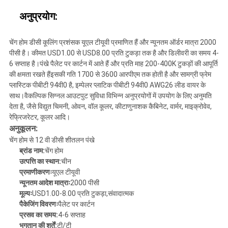
अनुप्रयोग:
चेंग होम डीसी कूलिंग प्रशंसक यूएल टीयूवी प्रमाणित हैं और न्यूनतम ऑर्डर मात्रा 2000
पीसी है। कीमत USD1.00 से USD8.00 प्रति टुकड़ा तक है और डिलीवरी का समय 4-
6 सप्ताह है।पंखे पैलेट पर कार्टन में आते हैं और प्रति माह 200-400K टुकड़ों की आपूर्ति
की क्षमता रखते हैंइसकी गति 1700 से 3600 आरपीएम तक होती है और सामग्री फ्रेम
प्लास्टिक पीबीटी 94वी0 है, इम्पेलर प्लाटिक पीबीटी 94वी0 AWG26 लीड वायर के
साथ।वैकल्पिक सिग्नल आउटपुट सुविधा विभिन्न अनुप्रयोगों में उपयोग के लिए अनुमति
देता है, जैसे विद्युत चिमनी, ओवन, वॉल कूलर, कीटाणुनाशक कैबिनेट, वार्मर, माइक्रोवेव,
रेफ्रिजरेटर, कूलर आदि।
अनुकूलन:
चेंग होम से 12 वी डीसी शीतलन पंखे
ब्रांड नाम:
चेंग होम
उत्पत्ति का स्थान:
चीन
प्रमाणीकरणः
यूएल टीयूवी
न्यूनतम आदेश मात्राः
2000 पीसी
मूल्यः
USD1.00-8.00 प्रति टुकड़ा,संवादात्मक
पैकेजिंग विवरणः
पैलेट पर कार्टन
प्रसव का समय:
4-6 सप्ताह
भुगतान की शर्तें:
टी/टी