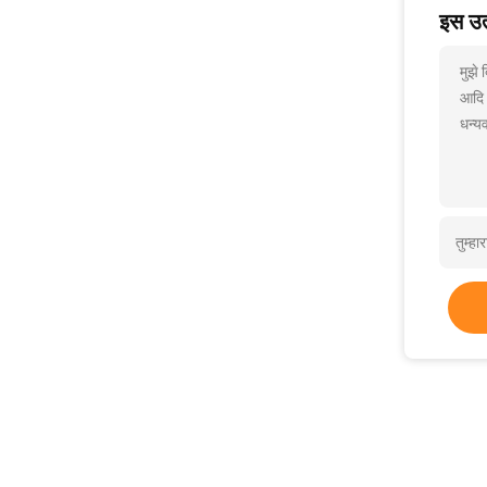
इस उत्
मुझे
आदि
धन्यव