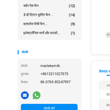
सर्वर रैक फैन
(12)
3 डी प्रिंटर कूलिंग फैन...
(14)
ब्रशलेस पीसी फैन...
(9)
इलेक्ट्रॉनिक भागों और घटकों...
(1)
संपर्क
संपर्क:
maitekemtk
विस्तार 
दूरभाष:
+8613211027073
फैक्स:
86-0769-85547997
अस
वोल
मौज
संपर्क करें