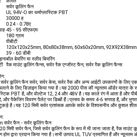
र
कीमत
सर्वर कूलिंग फैन
UL 94V-O का थर्माप्लास्टिक PBT
30000 ह
0.24 - 0.78ए
वाह
45 - 95 सीएफएम
180 ग्राम
पीबीटी
120x120x25mm, 80x80x38mm, 60x60x20mm, 92X92X38mm
39 - 60 डीबी
़ना
बॉल बेयरिंग या स्लीव बियरिंग
टी
रैक माउंट कूलिंग फैन्स, सर्वर रैक एग्जॉस्ट फैन, सर्वर रैक कूलिंग फैन्स
ोग:
म सर्वर कूलिंग फैन सर्वर, सर्वर केस, सर्वर रैक और अन्य आईटी उपकरणों के लिए 
 चलाने के लिए डिज़ाइन किया गया है।यह 2000 पीस की न्यूनतम ऑर्डर मात्रा 
लास्टिक PBT है, और वोल्टेज 12, 24 और 48V है।यह काले रंग में आता है और पीब
है, और पैकेजिंग विवरण पैलेट पर डिब्बों हैं।प्रसव के समय 4-6 सप्ताह है, और भुगतान
ुकड़े है।यह 120 मिमी सर्वर प्रशंसक आपके सर्वर के विश्वसनीय और कुशल शी
न:
र्वर फैन - सर्वर कूलिंग फैन
20 मिमी सर्वर फैन, जिसे सर्वर कूलिंग फैन के रूप में भी जाना जाता है, रैक माउं
चेंग होम द्वारा प्रदान किया गया है।सभी उत्पाद UL TUV प्रमाणित हैं और न्यूनतम ऑर