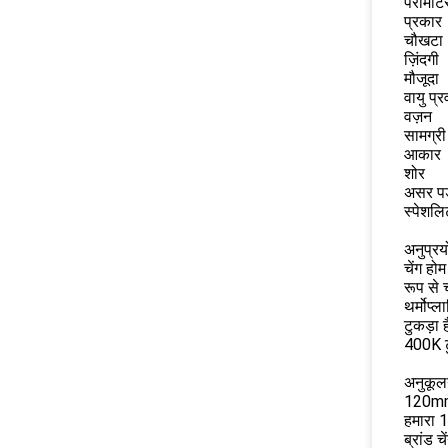
पैरामीट
प्रकार
चौखटा
ज़िंदगी
मौजूदा
वायु प्र
वज़न
सामग्री
आकार
शोर
असर पड
स्पेशलि
अनुप्रय
चेंग हो
रूप से
थर्मोप्
टुकड़ा 
400K ट
अनुकूल
120mm स
हमारा 1
ब्रांड 