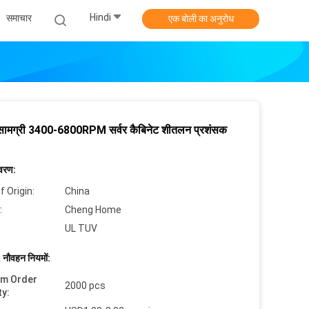
Hindi
समाचार
एक बोली का अनुरोध
 सामग्री 3400-6800RPM सर्वर कैबिनेट शीतलन प्रशंसक
िवरण:
f Origin:
China
:
Cheng Home
UL TUV
 नौवहन नियमों:
um Order
2000 pcs
ty: