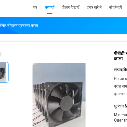
घर
उत्पादों
वीआर दिखाएँ
हमारे बारे में
संपर्क करें
बिनेट शीतलन प्रशंसक काला
पीबीटी
काला
उत्पाद व
Place o
ब्रांड नाम
प्रमाणन:
भुगतान &
Minim
Quanti