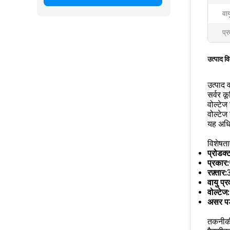
वाय
प्र
उत्पाद व
उत्पाद व
सर्वर क
वोल्टे
वोल्टेज
यह अधिक
विशेषताए
प्रोडक्
प्रकार:
रफ़्तार:
वायु प्र
वोल्टेज:
असर पड
तकनीकी